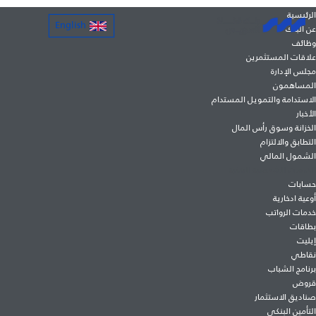
الرئيسية
English
عن البنك
وظائف
علاقات المستثمرين
مجلس الإدارة
المساهمون
الاستدامة والتمويل المستدام
الأخبار
شبكة الفروع والصراف الآلي
الخزانة وسوق رأس المال
التطابق والالتزام
الشمول المالي
الخدمات الشخصية البنكية
حسابات
أوعية ادخارية
لمزيد من المعلومات،
اضغط هنا
.
خدمات الرواتب
بطاقات
الفروع التي تحتوي على منطقة للخدمة الذاتية وخدمة
إيليت
الاتصال المرئي مع ممثل مركز الاتصالات
اضغط هنا
.
نقاطي
برنامج الشباب
قروض
صناديق الاستثمار
التأمين البنكى