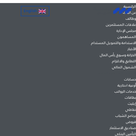
الرئيسية
English
عن البنك
وظائف
علاقات المستثمرين
مجلس الإدارة
المساهمون
الاستدامة والتمويل المستدام
الأخبار
نموذج تسجيل المشروعات الصغيرة
الخزانة وسوق رأس المال
والمتوسطة
التطابق والالتزام
الشمول المالي
الخدمات الشخصية البنكية
حسابات
أوعية ادخارية
خدمات الرواتب
بطاقات
إيليت
نقاطي
"المؤتمر الثاني لخدمات تنمية الأعمال"
برنامج الشباب
قروض
صناديق الاستثمار
التأمين البنكى